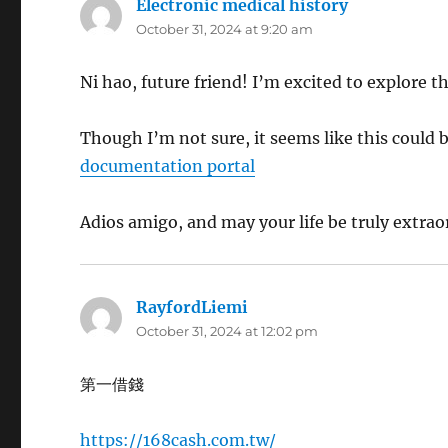
Electronic medical history
says:
October 31, 2024 at 9:20 am
Ni hao, future friend! I’m excited to explore t
Though I’m not sure, it seems like this could 
documentation portal
Adios amigo, and may your life be truly extra
RayfordLiemi
says:
October 31, 2024 at 12:02 pm
第一借錢
https://168cash.com.tw/