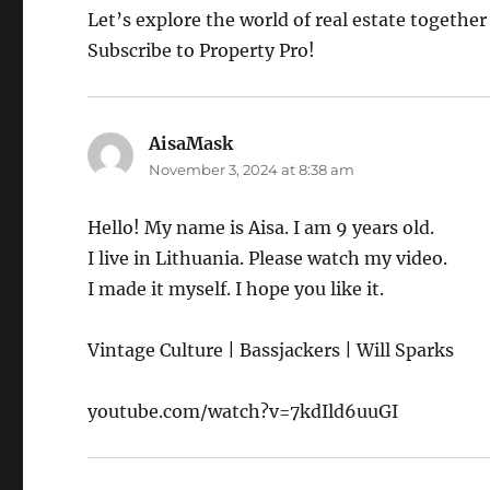
Let’s explore the world of real estate together
Subscribe to Property Pro!
AisaMask
says:
November 3, 2024 at 8:38 am
Hello! My name is Aisa. I am 9 years old.
I live in Lithuania. Please watch my video.
I made it myself. I hope you like it.
Vintage Culture | Bassjackers | Will Sparks
youtube.com/watch?v=7kdIld6uuGI