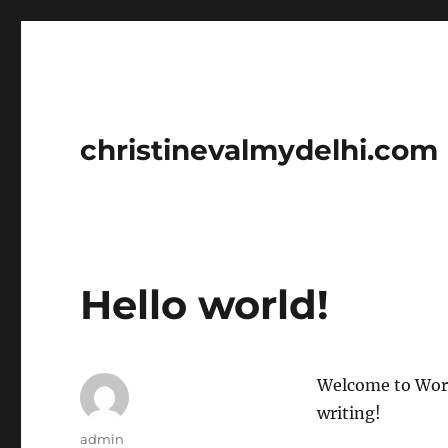
christinevalmydelhi.com
Hello world!
Welcome to WordPr
writing!
Author
admin