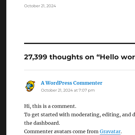
Posted
October 21, 2024
on
27,399 thoughts on “Hello wor
A WordPress Commenter
says:
October 21, 2024 at 7:07 pm
Hi, this is a comment.
To get started with moderating, editing, and 
the dashboard.
Commenter avatars come from
Gravatar
.