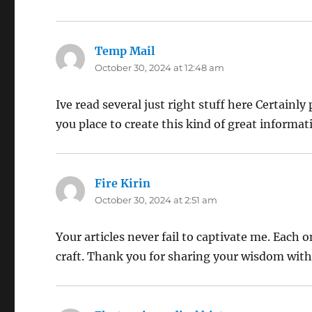
Temp Mail
says:
October 30, 2024 at 12:48 am
Ive read several just right stuff here Certainl
you place to create this kind of great informat
Fire Kirin
says:
October 30, 2024 at 2:51 am
Your articles never fail to captivate me. Each 
craft. Thank you for sharing your wisdom with